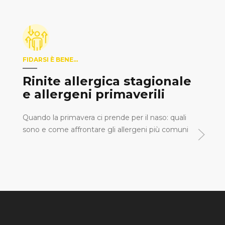
anche la risposta allergica
Le irrigazioni nasali
FIDARSI È BENE…
prescritte un tempo
contro i disturbi nasali sono
Rinite allergica stagionale
effettivamente utili per la
e allergeni primaverili
rinite?
Quando la primavera ci prende per il naso: quali
sono e come affrontare gli allergeni più comuni
L’irrigazione nasale con
soluzione salina, un rimedio
antico, può ridurre la
gravità della
sintomatologia, anche nel
lungo periodo, sia negli
adulti che nei bambini, non
presenta effetti avversi e
quindi è possibile integrarla