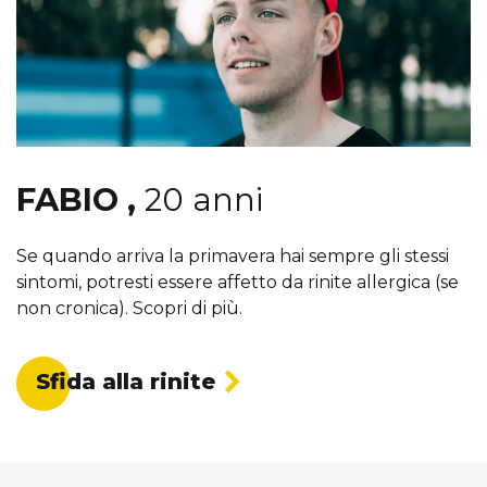
irritazioni concorrono
diversi fattori ambientali
come ad esempio
l’inquinamento
Quali sono gli inquinanti più
FABIO
,
20 anni
coinvolti nella rinite?
Se quando arriva la primavera hai sempre gli stessi
sintomi, potresti essere affetto da rinite allergica (se
non cronica). Scopri di più.
Si è studiato molto il ruolo
delle polveri sottili PM10,
che possono aumentare la
predisposizione alle
Sfida alla rinite
allergie potenziando il
danno all’epitelio nasale e
aumentando persino la
risposta del sistema
immunitario e dunque