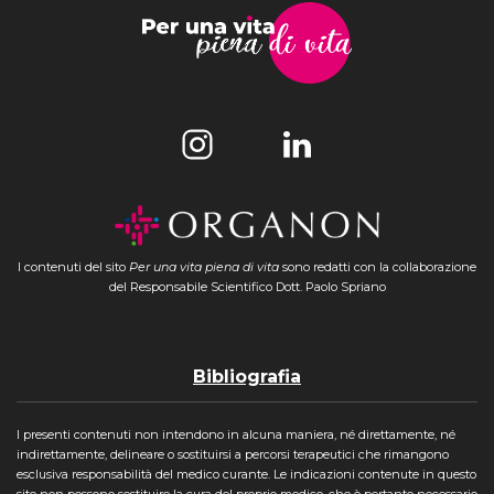
alle terapie prescritte dal
medico
Quali altri rimedi
“casalinghi” possono
aiutare?
I contenuti del sito
Per una vita piena di vita
sono redatti con la collaborazione
del Responsabile Scientifico Dott. Paolo Spriano
L’effetto del miele, rimedio
tradizionalmente
consigliato dalle nostre
nonne in presenza di
Bibliografia
disturbi stagionali, è
dimostrato. Sembra infatti
essere in grado di alleviare i
I presenti contenuti non intendono in alcuna maniera, né direttamente, né
indirettamente, delineare o sostituirsi a percorsi terapeutici che rimangono
sintomi della rinite. Agisce
esclusiva responsabilità del medico curante. Le indicazioni contenute in questo
inibendo alcune molecole
sito non possono sostituire la cura del proprio medico, che è pertanto necessario