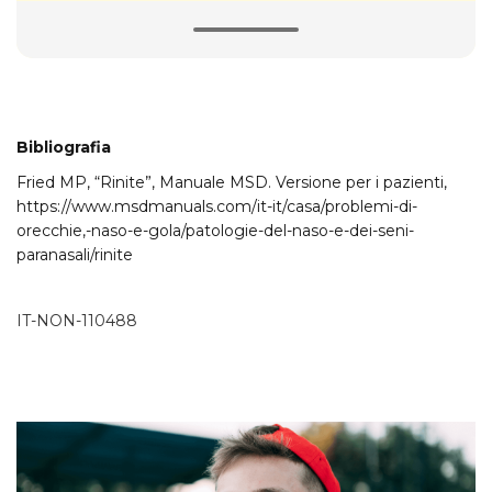
Certo: il 70% degli asmatici
soffre anche di rinite
Bibliografia
Fried MP, “Rinite”, Manuale MSD. Versione per i pazienti,
https://www.msdmanuals.com/it-it/casa/problemi-di-
Accanto a virus come
orecchie,-naso-e-gola/patologie-del-naso-e-dei-seni-
quelli del raffreddore, alle
paranasali/rinite
allergie e all’asma, esistono
altre cause della rinite?
IT-NON-110488
Ci sono forme di rinite
allergica senza cause ben
definibili e altre legate a
stati irritativi della mucosa
nasale. A provocare queste