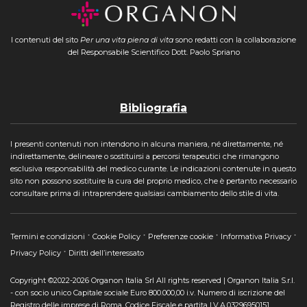
I contenuti del sito
Per una vita piena di vita
sono redatti con la collaborazione
del Responsabile Scientifico Dott. Paolo Spriano
Bibliografia
I presenti contenuti non intendono in alcuna maniera, né direttamente, né
indirettamente, delineare o sostituirsi a percorsi terapeutici che rimangono
esclusiva responsabilità del medico curante. Le indicazioni contenute in questo
sito non possono sostituire la cura del proprio medico, che è pertanto necessario
consultare prima di intraprendere qualsiasi cambiamento dello stile di vita.
Termini e condizioni
Cookie Policy
Preferenze cookie
Informativa Privacy
Privacy Policy
Diritti dell’interessato
Copyright ©2022-2026 Organon Italia Srl All rights reserved | Organon Italia S.r.l.
- con socio unico Capitale sociale Euro 800.000,00 i.v. Numero di iscrizione del
Registro delle imprese di Roma, Codice Fiscale e partita I.V.A.03296950151